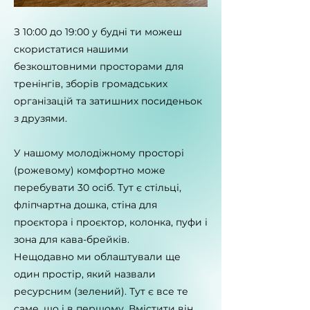
З 10:00 до 19:00 у будні ти можеш
скористатися нашими
безкоштовними просторами для
тренінгів, зборів громадських
організацій та затишних посиденьок
з друзями.
У нашому молодіжному просторі
(рожевому) комфортно може
перебувати 30 осіб. Тут є стільці,
фліпчартна дошка, стіна для
проєктора і проєктор, колонка, пуфи і
зона для кава-брейків.
Нещодавно ми облаштували ще
один простір, який назвали
ресурсним (зелений). Тут є все те
саме, що і в першому. Вмістити він