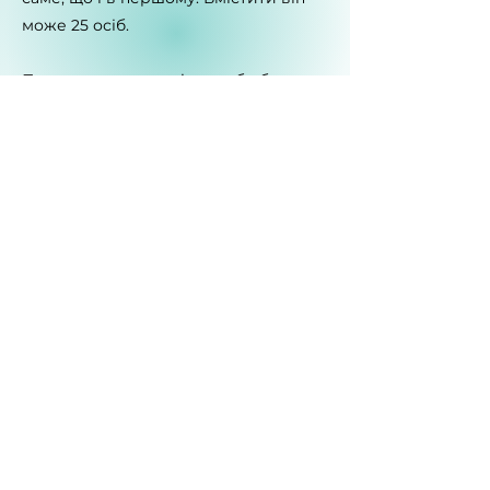
може 25 осіб.
Пиши нам заздалегідь, щоб обрати
найзручнішу для себе дату.
Приходь попрацювати (як зі своїм
ноутом, так і з нашим), відпочити з
друзями, або ж просто помилуватися
унікальними малюнками на стінах,
що намалювати наші волонтери.
Забронювати
© 2024 by @skrill13